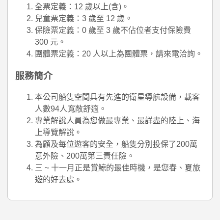
全票定義：12 歲以上(含)。
兒童票定義：3 歲至 12 歲。
保險票定義：0 歲至 3 歲不佔位者支付保險費
300 元。
團體票定義：20 人以上為團體票，請來電洽詢。
服務簡介
本公司船隻空間具有先進的衛星導航設備，載客
人數94人寬敞舒適。
專業解說人員為您做最專業、最詳盡的陸上、海
上導覽解說。
為顧及每位遊客的安全，船隻分別投保了200萬
意外險、200萬第三責任險。
三 ~ 十一月正是賞鯨的最佳時機，是您春、夏旅
遊的好去處。