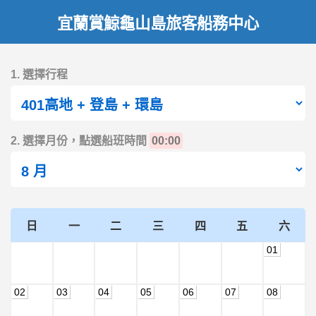
宜蘭賞鯨龜山島旅客船務中心
1. 選擇行程
2. 選擇月份，點選船班時間
00:00
日
一
二
三
四
五
六
01
02
03
04
05
06
07
08