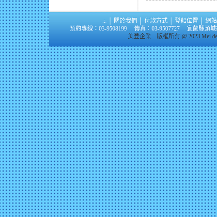
:::
│
關於我們
│
付款方式
│
登船位置
│
網站
預約專線：03-9508199 傳真：03-9507727 宜蘭
美登企業 版權所有 @ 2023 Mei deng I