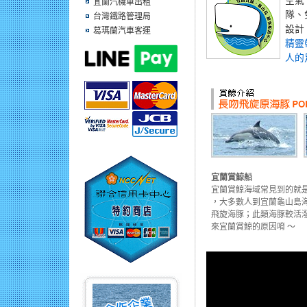
空氣
宜蘭汽機車出租
隊、
台灣鐵路管理局
設計
葛瑪蘭汽車客運
精靈
人的
宜蘭賞鯨船
宜蘭賞鯨海域常見到的就
，大多數人到宜蘭龜山島
飛旋海豚；此類海豚較活
來宜蘭賞鯨的原因唷 ～