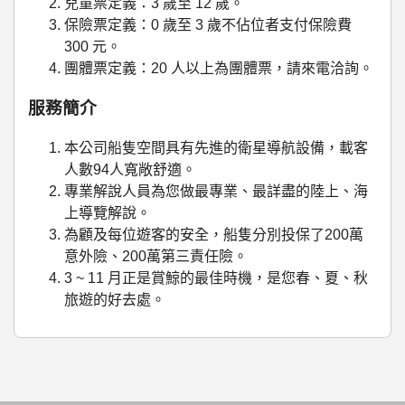
兒童票定義：3 歲至 12 歲。
保險票定義：0 歲至 3 歲不佔位者支付保險費
300 元。
團體票定義：20 人以上為團體票，請來電洽詢。
服務簡介
本公司船隻空間具有先進的衛星導航設備，載客
人數94人寬敞舒適。
專業解說人員為您做最專業、最詳盡的陸上、海
上導覽解說。
為顧及每位遊客的安全，船隻分別投保了200萬
意外險、200萬第三責任險。
3 ~ 11 月正是賞鯨的最佳時機，是您春、夏、秋
旅遊的好去處。