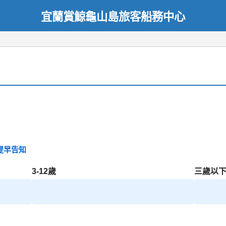
宜蘭賞鯨龜山島旅客船務中心
提早告知
3-12歲
三歲以