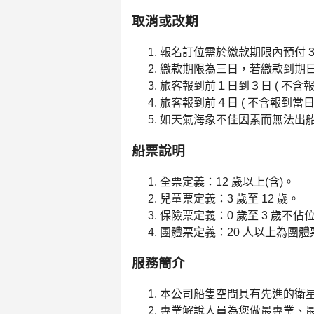
取消或改期
報名訂位需於繳款期限內預付 
繳款期限為三日，若繳款到期
旅客報到前１日到３日 ( 不含報
旅客報到前４日 ( 不含報到當日
如天氣海象不佳因素而無法出
船票說明
全票定義：12 歲以上(含)。
兒童票定義：3 歲至 12 歲。
保險票定義：0 歲至 3 歲不佔位
團體票定義：20 人以上為團
服務簡介
本公司船隻空間具有先進的衛星
專業解說人員為您做最專業、