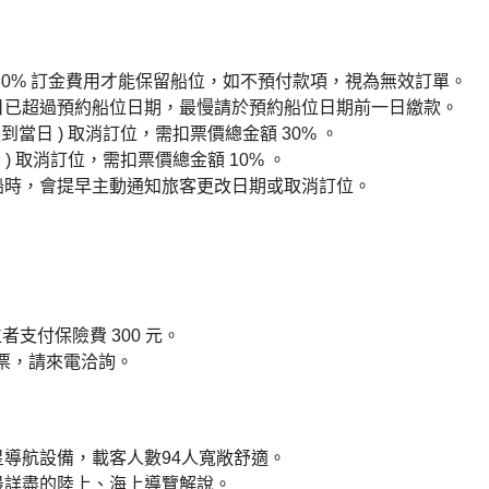
30% 訂金費用才能保留船位，如不預付款項，視為無效訂單。
日已超過預約船位日期，最慢請於預約船位日期前一日繳款。
到當日 ) 取消訂位，需扣票價總金額 30% 。
 ) 取消訂位，需扣票價總金額 10% 。
船時，會提早主動通知旅客更改日期或取消訂位。
者支付保險費 300 元。
體票，請來電洽詢。
導航設備，載客人數94人寬敞舒適。
最詳盡的陸上、海上導覽解說。