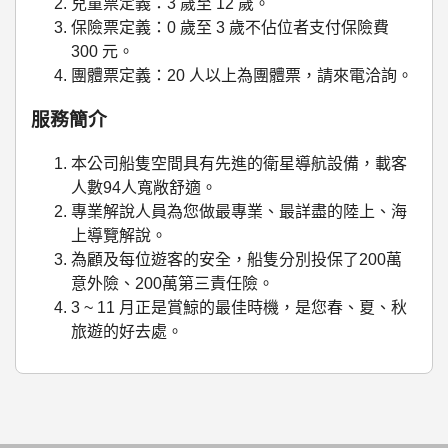
兒童票定義：3 歲至 12 歲。
保險票定義：0 歲至 3 歲不佔位者支付保險費
300 元。
團體票定義：20 人以上為團體票，請來電洽詢。
服務簡介
本公司船隻空間具有先進的衛星導航設備，載客
人數94人寬敞舒適。
專業解說人員為您做最專業、最詳盡的陸上、海
上導覽解說。
為顧及每位遊客的安全，船隻分別投保了200萬
意外險、200萬第三責任險。
3 ~ 11 月正是賞鯨的最佳時機，是您春、夏、秋
旅遊的好去處。