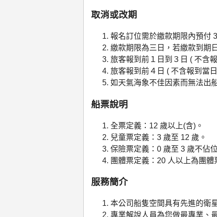
取消或改期
報名訂位需於繳款期限內預付 
繳款期限為三日，若繳款到期
旅客報到前１日到３日 ( 不含報
旅客報到前４日 ( 不含報到當日
如天氣海象不佳因素而無法出
船票說明
全票定義：12 歲以上(含)。
兒童票定義：3 歲至 12 歲。
保險票定義：0 歲至 3 歲不佔位
團體票定義：20 人以上為團
服務簡介
本公司船隻空間具有先進的衛星
專業解說人員為您做最專業、