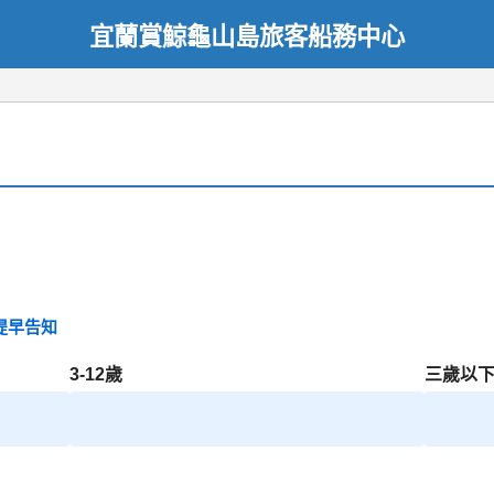
宜蘭賞鯨龜山島旅客船務中心
提早告知
3-12歲
三歲以