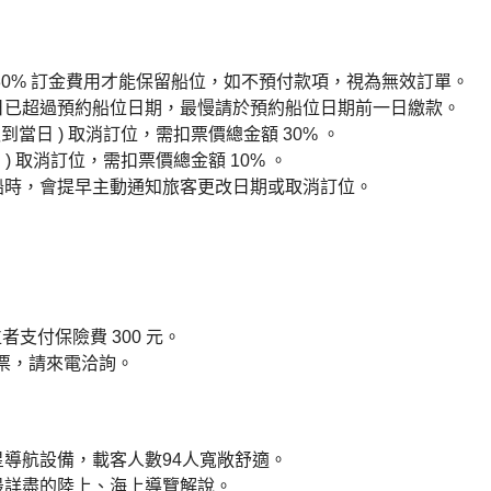
30% 訂金費用才能保留船位，如不預付款項，視為無效訂單。
日已超過預約船位日期，最慢請於預約船位日期前一日繳款。
到當日 ) 取消訂位，需扣票價總金額 30% 。
 ) 取消訂位，需扣票價總金額 10% 。
船時，會提早主動通知旅客更改日期或取消訂位。
者支付保險費 300 元。
體票，請來電洽詢。
導航設備，載客人數94人寬敞舒適。
最詳盡的陸上、海上導覽解說。