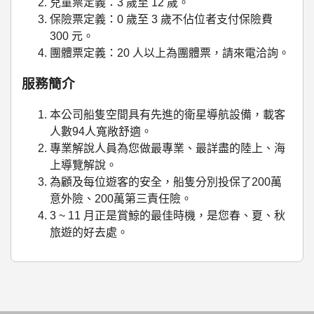
兒童票定義：3 歲至 12 歲。
保險票定義：0 歲至 3 歲不佔位者支付保險費
300 元。
團體票定義：20 人以上為團體票，請來電洽詢。
服務簡介
本公司船隻空間具有先進的衛星導航設備，載客
人數94人寬敞舒適。
專業解說人員為您做最專業、最詳盡的陸上、海
上導覽解說。
為顧及每位遊客的安全，船隻分別投保了200萬
意外險、200萬第三責任險。
3 ~ 11 月正是賞鯨的最佳時機，是您春、夏、秋
旅遊的好去處。