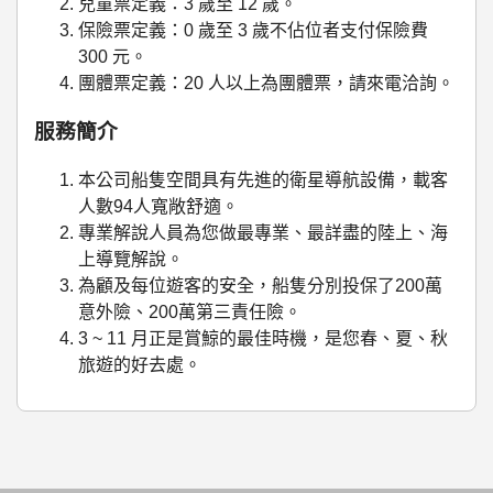
兒童票定義：3 歲至 12 歲。
保險票定義：0 歲至 3 歲不佔位者支付保險費
300 元。
團體票定義：20 人以上為團體票，請來電洽詢。
服務簡介
本公司船隻空間具有先進的衛星導航設備，載客
人數94人寬敞舒適。
專業解說人員為您做最專業、最詳盡的陸上、海
上導覽解說。
為顧及每位遊客的安全，船隻分別投保了200萬
意外險、200萬第三責任險。
3 ~ 11 月正是賞鯨的最佳時機，是您春、夏、秋
旅遊的好去處。