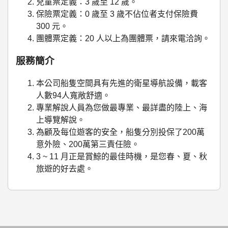
兒童票定義：3 歲至 12 歲。
保險票定義：0 歲至 3 歲不佔位者支付保險費
300 元。
團體票定義：20 人以上為團體票，請來電洽詢。
服務簡介
本公司船隻空間具有先進的衛星導航設備，載客
人數94人寬敞舒適。
專業解說人員為您做最專業、最詳盡的陸上、海
上導覽解說。
為顧及每位遊客的安全，船隻分別投保了200萬
意外險、200萬第三責任險。
3 ~ 11 月正是賞鯨的最佳時機，是您春、夏、秋
旅遊的好去處。